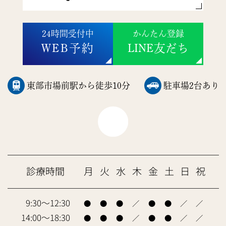
24時間受付中
かんたん登録
WEB予約
LINE友だち
東部市場前駅から徒歩10分
駐車場2台あり
診療時間
月
火
水
木
金
土
日
祝
9:30～12:30
●
●
●
／
●
●
／
／
14:00～18:30
●
●
●
／
●
●
／
／